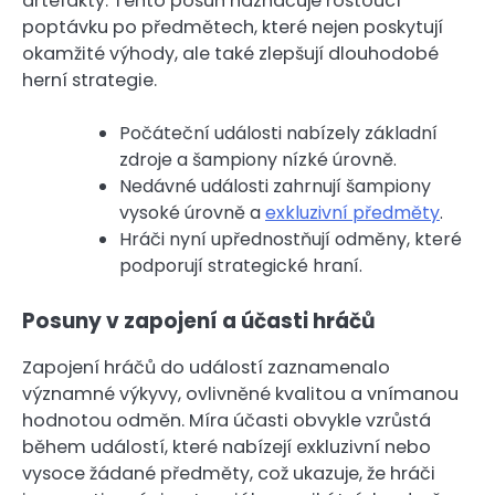
artefakty. Tento posun naznačuje rostoucí
poptávku po předmětech, které nejen poskytují
okamžité výhody, ale také zlepšují dlouhodobé
herní strategie.
Počáteční události nabízely základní
zdroje a šampiony nízké úrovně.
Nedávné události zahrnují šampiony
vysoké úrovně a
exkluzivní předměty
.
Hráči nyní upřednostňují odměny, které
podporují strategické hraní.
Posuny v zapojení a účasti hráčů
Zapojení hráčů do událostí zaznamenalo
významné výkyvy, ovlivněné kvalitou a vnímanou
hodnotou odměn. Míra účasti obvykle vzrůstá
během událostí, které nabízejí exkluzivní nebo
vysoce žádané předměty, což ukazuje, že hráči