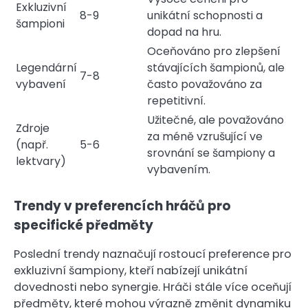
Exkluzivní
8-9
unikátní schopnosti a
šampioni
dopad na hru.
Oceňováno pro zlepšení
Legendární
stávajících šampionů, ale
7-8
vybavení
často považováno za
repetitivní.
Užitečné, ale považováno
Zdroje
za méně vzrušující ve
(např.
5-6
srovnání se šampiony a
lektvary)
vybavením.
Trendy v preferencích hráčů pro
specifické předměty
Poslední trendy naznačují rostoucí preference pro
exkluzivní šampiony, kteří nabízejí unikátní
dovednosti nebo synergie. Hráči stále více oceňují
předměty, které mohou výrazně změnit dynamiku