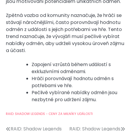
jsou motivováni potenciálem unikátních odměn.
Zpětná vazba od komunity naznačuje, že hráči se
stávají náročnějšími, často porovnávají hodnotu
odměn z události s jejich potřebami ve hře. Tento
trend naznačuje, že vývojáři musí pečlivě vybírat
nabídky odměn, aby udrželi vysokou úroveň zájmu
a účasti.
Zapojení vzrůstá během událostí s
exkluzivními odměnami.
Hráči porovnávají hodnotu odměn s
potřebami ve hře.
Pečlivě vybírané nabídky odměn jsou
nezbytné pro udržení zájmu.
RAID: SHADOW LEGENDS - CENY ZA MILNÍKY UDÁLOSTI
Post
RAID: Shadow Legends
RAID: Shadow Legends