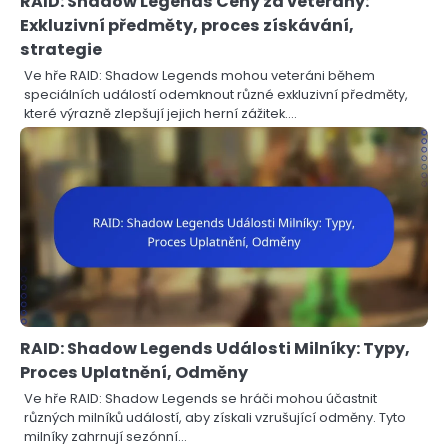
RAID: Shadow Legends Ceny za veterány:
Exkluzivní předměty, proces získávání,
strategie
Ve hře RAID: Shadow Legends mohou veteráni během
speciálních událostí odemknout různé exkluzivní předměty,
které výrazně zlepšují jejich herní zážitek.…
RAID: Shadow Legends Události Milníky: Typy,
Proces Uplatnění, Odměny
Ve hře RAID: Shadow Legends se hráči mohou účastnit
různých milníků událostí, aby získali vzrušující odměny. Tyto
milníky zahrnují sezónní…