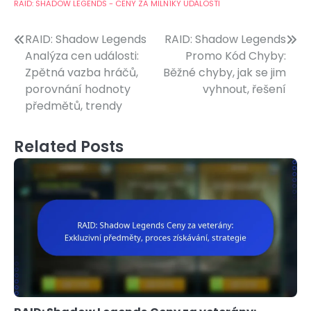
RAID: SHADOW LEGENDS - CENY ZA MILNÍKY UDÁLOSTI
Post
RAID: Shadow Legends
RAID: Shadow Legends
Analýza cen události:
Promo Kód Chyby:
navigation
Zpětná vazba hráčů,
Běžné chyby, jak se jim
porovnání hodnoty
vyhnout, řešení
předmětů, trendy
Related Posts