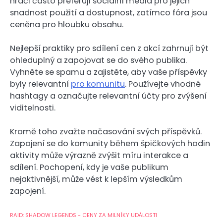
hráči často preferují sociální média pro jejich
snadnost použití a dostupnost, zatímco fóra jsou
ceněna pro hloubku obsahu.
Nejlepší praktiky pro sdílení cen z akcí zahrnují být
ohleduplný a zapojovat se do svého publika.
Vyhněte se spamu a zajistěte, aby vaše příspěvky
byly relevantní
pro komunitu
. Používejte vhodné
hashtagy a označujte relevantní účty pro zvýšení
viditelnosti.
Kromě toho zvažte načasování svých příspěvků.
Zapojení se do komunity během špičkových hodin
aktivity může výrazně zvýšit míru interakce a
sdílení. Pochopení, kdy je vaše publikum
nejaktivnější, může vést k lepším výsledkům
zapojení.
RAID: SHADOW LEGENDS - CENY ZA MILNÍKY UDÁLOSTI