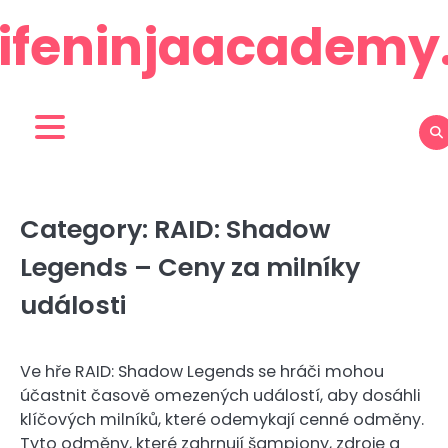
Skip
lifeninjaacadem
to
content
Category:
RAID: Shadow
Legends – Ceny za milníky
události
Ve hře RAID: Shadow Legends se hráči mohou
účastnit časově omezených událostí, aby dosáhli
klíčových milníků, které odemykají cenné odměny.
Tyto odměny, které zahrnují šampiony, zdroje a