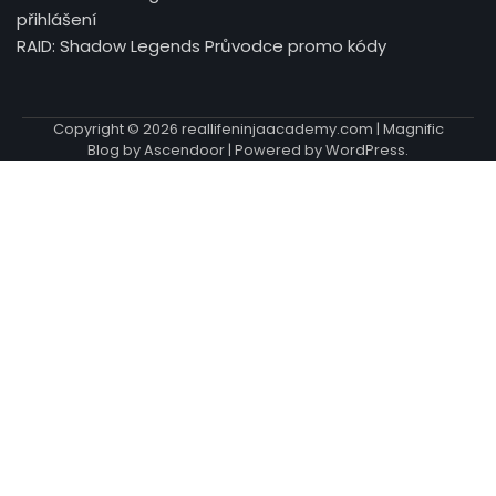
přihlášení
RAID: Shadow Legends Průvodce promo kódy
Copyright © 2026
reallifeninjaacademy.com
| Magnific
Blog by
Ascendoor
| Powered by
WordPress
.